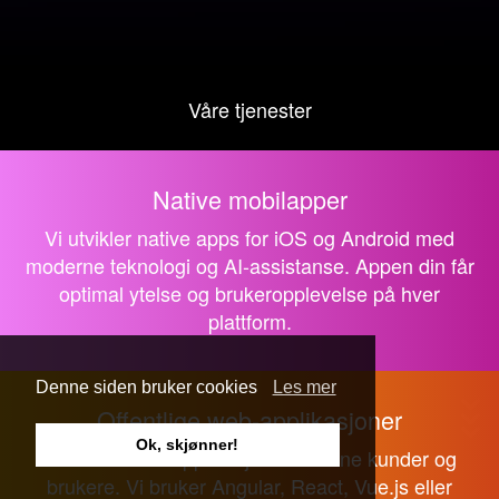
Våre tjenester
Native mobilapper
Vi utvikler native apps for iOS og Android med
moderne teknologi og AI-assistanse. Appen din får
optimal ytelse og brukeropplevelse på hver
plattform.
Denne siden bruker cookies
Les mer
Offentlige web-applikasjoner
Ok, skjønner!
Moderne web-applikasjoner for dine kunder og
brukere. Vi bruker Angular, React, Vue.js eller